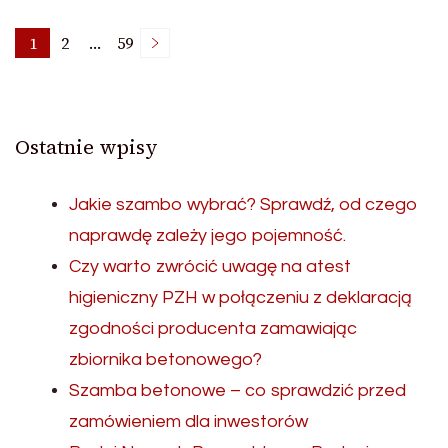
Nawigacja
1
2
…
59
Page
Page
Page
po
Ostatnie wpisy
wpisach
Jakie szambo wybrać? Sprawdź, od czego
naprawdę zależy jego pojemność.
Czy warto zwrócić uwagę na atest
higieniczny PZH w połączeniu z deklaracją
zgodności producenta zamawiając
zbiornika betonowego?
Szamba betonowe – co sprawdzić przed
zamówieniem dla inwestorów