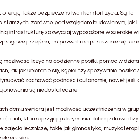
 oferują także bezpieczeństwo i komfort życia. Są to
 starszych, zarówno pod względem budowlanym, jak i
ią infrastrukturę zazwyczaj wyposażone w szerokie wi
zprogowe przejścia, co pozwala na poruszanie się sen
 możliwość liczyć na codzienne posiłki, pomoc w dział
, jak jak ubieranie się, kąpiel czy spożywanie posiłków
tynuować zachować godność i autonomię, nawet jeśli i
kcjonowania są niedostateczne.
ch domu seniora jest możliwość uczestniczenia w gru
ściach, które sprzyjają utrzymaniu dobrej zdrowia fizyc
e zajęcia lecznicze, takie jak gimnastyka, muzykoterapi
erekreacyjne.