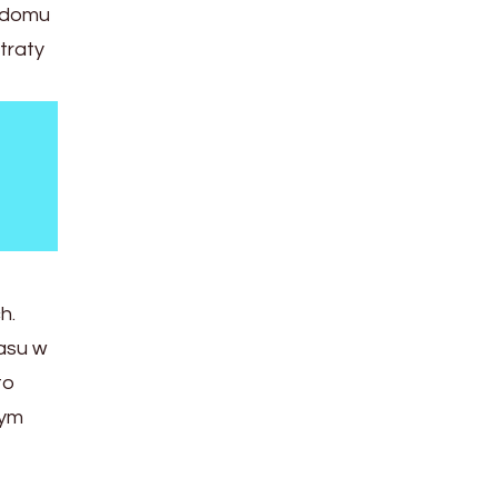
y domu
traty
h.
asu w
to
zym