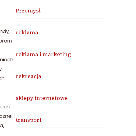
Przemysł
ndy,
reklama
iorom
reklama i marketing
aniach
.
rekreacja
ch
sklepy internetowe
pach
znej i
transport
a,