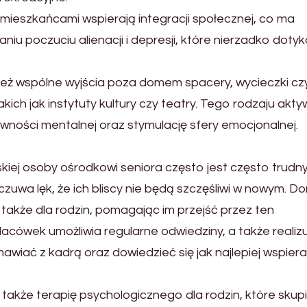
mieszkańcami wspierają integracji społecznej, co ma
u poczuciu alienacji i depresji, które nierzadko doty
eż wspólne wyjścia poza domem spacery, wycieczki cz
kich jak instytuty kultury czy teatry. Tego rodzaju akt
ności mentalnej oraz stymulację sfery emocjonalnej.
skiej osoby ośrodkowi seniora często jest często trud
zuwa lęk, że ich bliscy nie będą szczęśliwi w nowym. D
także dla rodzin, pomagając im przejść przez ten
acówek umożliwia regularne odwiedziny, a także realiz
wiać z kadrą oraz dowiedzieć się jak najlepiej wspiera
także terapię psychologicznego dla rodzin, które skupi