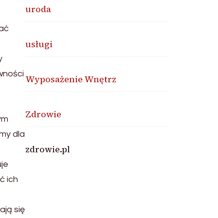
uroda
kać
usługi
y
ywności
Wyposażenie Wnętrz
Zdrowie
nym
omy dla
zdrowie.pl
uje
ć ich
ają się