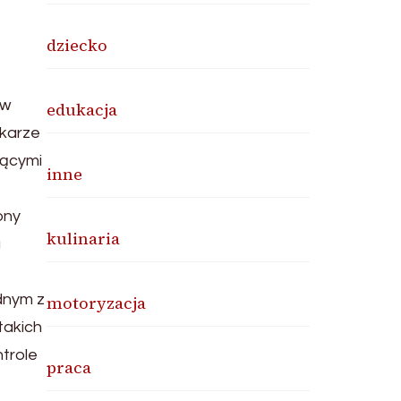
dziecko
 w
edukacja
ekarze
iącymi
inne
ony
kulinaria
a
ednym z
motoryzacja
takich
trole
praca