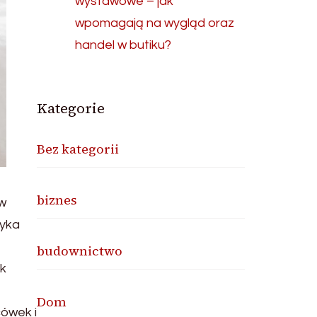
wystawowe – jak
wpomagają na wygląd oraz
handel w butiku?
Kategorie
Bez kategorii
biznes
 w
tyka
budownictwo
ak
Dom
ówek i