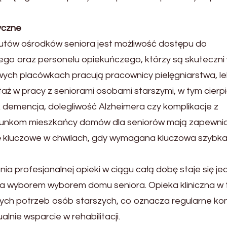
yczne
utów ośrodków seniora jest możliwość dostępu do
go oraz personelu opiekuńczego, którzy są skuteczni
ych placówkach pracują pracownicy pielęgniarstwa, l
aż w pracy z seniorami osobami starszymi, w tym cierp
ak demencja, dolegliwość Alzheimera czy komplikacje z
warunkom mieszkańcy domów dla seniorów mają zapewni
 kluczowe w chwilach, gdy wymagana kluczowa szybk
ia profesjonalnej opieki w ciągu całą dobę staje się j
 wyborem wyborem domu seniora. Opieka kliniczna w 
ch potrzeb osób starszych, co oznacza regularne kon
nie wsparcie w rehabilitacji.