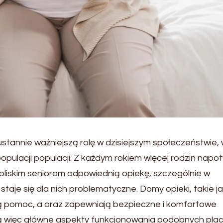
tannie ważniejszą rolę w dzisiejszym społeczeństwie,
pulacji populacji. Z każdym rokiem więcej rodzin napo
bliskim seniorom odpowiednią opiekę, szczególnie w
staje się dla nich problematyczne. Domy opieki, takie j
aną pomoc, a oraz zapewniają bezpieczne i komfortowe
ą więc główne aspekty funkcjonowania podobnych plac