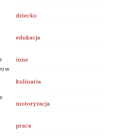
dziecko
edukacja
inne
a
wa w
kulinaria
s
motoryzacja
praca